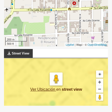
200 m
500 ft
Leaflet
| Wasi - ©
OpenStreetMap
Street View
Ver Ubicación
en
street view