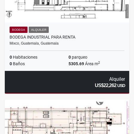
BODEGA
ALQUILER
BODEGA INDUSTRIAL PARA RENTA
Mixco, Guatemala, Guatemala
0
Habitaciones
0
parqueo
2
0
Baños
5305.69
Área m
Alquiler
US$22,262
USD