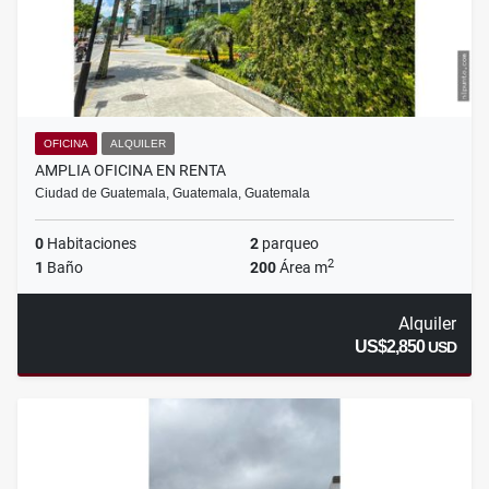
OFICINA
ALQUILER
AMPLIA OFICINA EN RENTA
Ciudad de Guatemala, Guatemala, Guatemala
0
Habitaciones
2
parqueo
2
1
Baño
200
Área m
Alquiler
US$2,850
USD