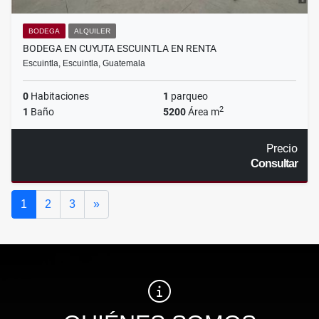
BODEGA
ALQUILER
BODEGA EN CUYUTA ESCUINTLA EN RENTA
Escuintla, Escuintla, Guatemala
0
Habitaciones
1
parqueo
2
1
Baño
5200
Área m
Precio
Consultar
Siguiente
1
2
3
»