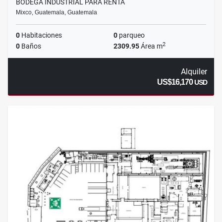
BODEGA INDUSTRIAL PARA RENTA
Mixco, Guatemala, Guatemala
0
Habitaciones
0
parqueo
2
0
Baños
2309.95
Área m
Alquiler
US$16,170
USD