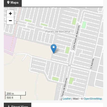
Mapa
+
−
200 m
500 ft
Leaflet
| Wasi - ©
OpenStreetMap
Street View