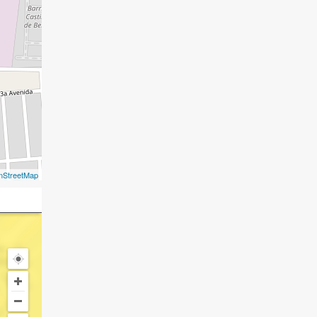
nStreetMap