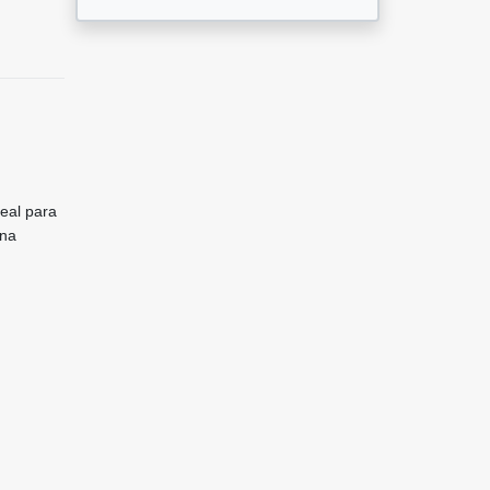
eal para
una