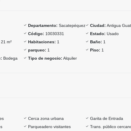
Departamento:
Sacatepéquez
Ciudad:
Antigua Gua
Código:
10030331
Estado:
Usado
21 m²
Habitaciones:
1
Baño:
1
parqueo:
1
Piso:
1
:
Bodega
Tipo de negocio:
Alquiler
es
Cerca zona urbana
Garita de Entrada
os
Parqueadero visitantes
Trans. público cercan