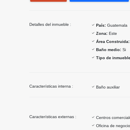
Detalles del inmueble :
País:
Guatemala
Zona:
Este
Área Construida:
Baño medio:
Si
Tipo de inmueble
Características interna :
Baño auxiliar
Características externas :
Centros comercial
Oficina de negoci