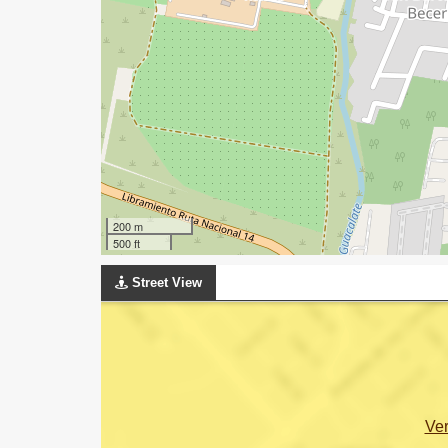
200 m
500 ft
Street View
Ve