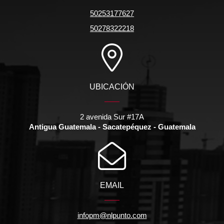
50253177627
50278322218
UBICACIÓN
2 avenida Sur #17A
Antigua Guatemala - Sacatepéquez - Guatemala
EMAIL
infopm@nlpunto.com