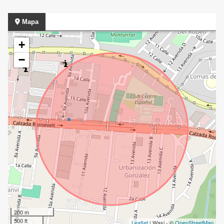
Mapa
+
−
200 m
500 ft
Leaflet
| Wasi - ©
OpenStreetMap