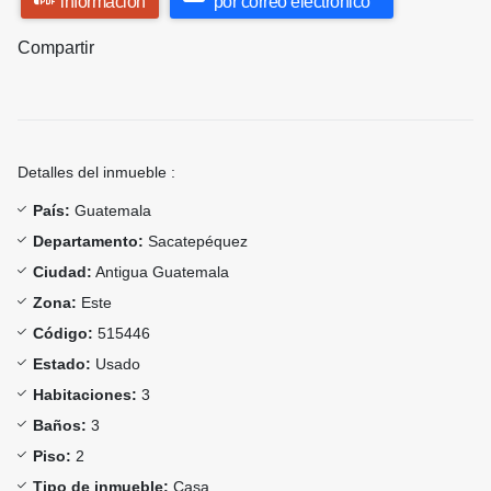
información
por correo electrónico
Compartir
Detalles del inmueble :
País:
Guatemala
Departamento:
Sacatepéquez
Ciudad:
Antigua Guatemala
Zona:
Este
Código:
515446
Estado:
Usado
Habitaciones:
3
Baños:
3
Piso:
2
Tipo de inmueble:
Casa