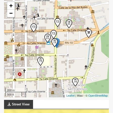
+
−
200 m
500 ft
Leaflet
| Wasi - ©
OpenStreetMap
Street View