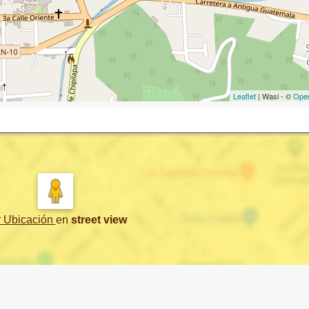
Leaflet
| Wasi - ©
Ope
r Ubicación
en
street view