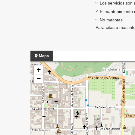
Los servicios son 
El mantenimiento de
No macotas
Para citas o más inf
Mapa
+
−