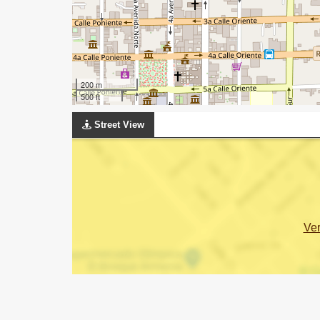
200 m
500 ft
Street View
Ve