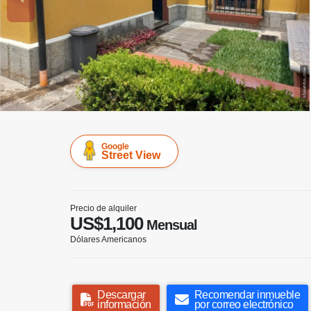
Google
Street View
Precio de alquiler
US$1,100
Mensual
Dólares Americanos
Descargar
Recomendar inmueble
información
por correo electrónico