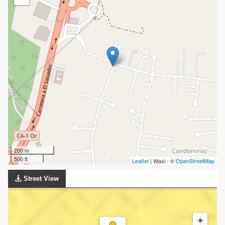
200 m
500 ft
Leaflet
| Wasi - ©
OpenStreetMap
Street View