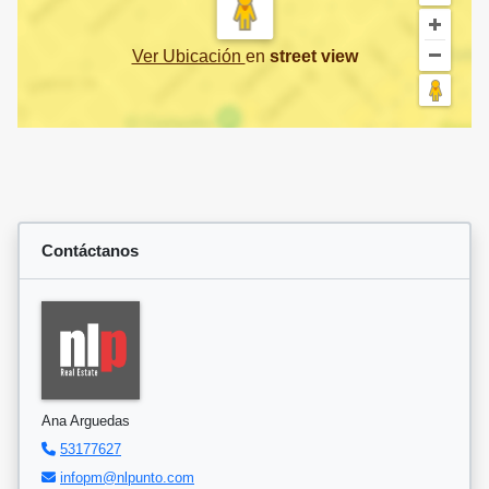
Ver Ubicación
en
street view
Contáctanos
Ana Arguedas
53177627
infopm@nlpunto.com