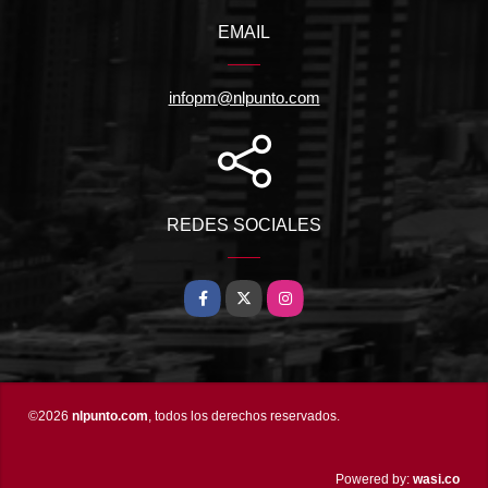
EMAIL
infopm@nlpunto.com
REDES SOCIALES
Facebook
X
Instagram
©2026
nlpunto.com
, todos los derechos reservados.
wasi.co
Powered by: