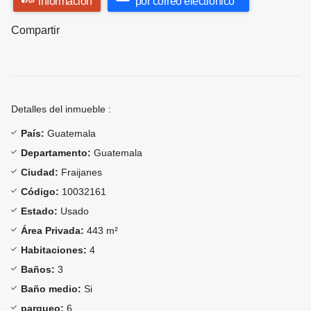
información
por correo electrónico
Compartir
Detalles del inmueble :
País:
Guatemala
Departamento:
Guatemala
Ciudad:
Fraijanes
Código:
10032161
Estado:
Usado
Área Privada:
443 m²
Habitaciones:
4
Baños:
3
Baño medio:
Si
parqueo:
6