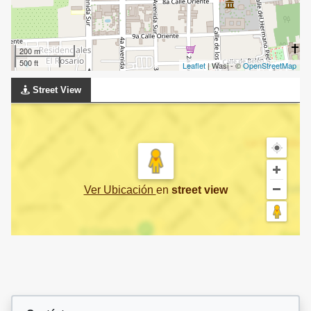
200 m
500 ft
Leaflet
| Wasi - ©
OpenStreetMap
Street View
Ver Ubicación
en
street view