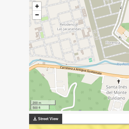
+
−
200 m
500 ft
Street View