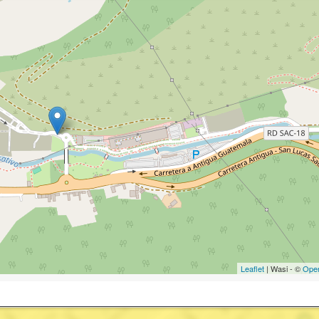
Leaflet
| Wasi - ©
Ope