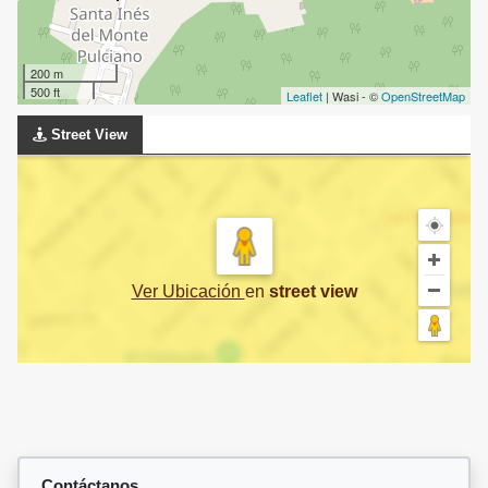
200 m
500 ft
Leaflet
| Wasi - ©
OpenStreetMap
Street View
Ver Ubicación
en
street view
Contáctanos