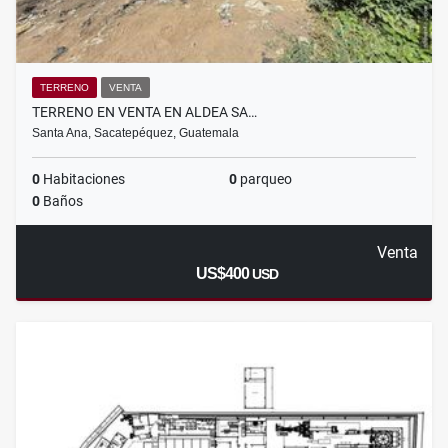
TERRENO
VENTA
TERRENO EN VENTA EN ALDEA SA…
Santa Ana, Sacatepéquez, Guatemala
0
Habitaciones
0
parqueo
0
Baños
Venta
US$400
USD