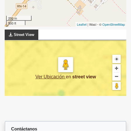
200 m
500 ft
Leaflet
| Wasi - ©
OpenStreetMap
Street View
Ver Ubicación
en
street view
Contáctanos