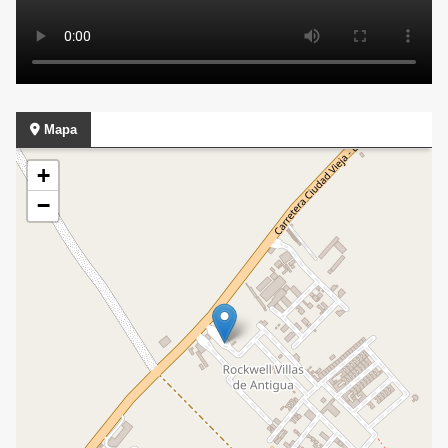
Mapa
+
−