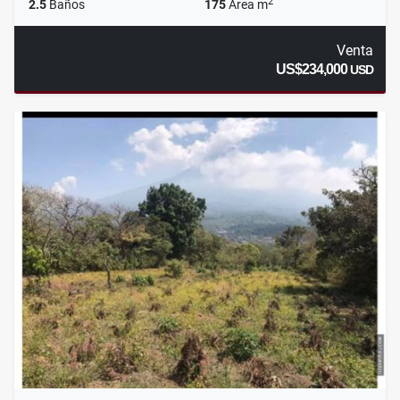
2
2.5
Baños
175
Área m
Venta
US$234,000
USD