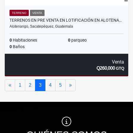
TERRENO
VENTA
TERRENOS EN PRE VENTA EN LOTIFICACIÓN EN ALOTENA…
Alotenango, Sacatepéquez, Guatemala
0
Habitaciones
0
parqueo
0
Baños
Venta
Q260,000
GTQ
Anterior
Siguiente
«
1
2
3
4
5
»