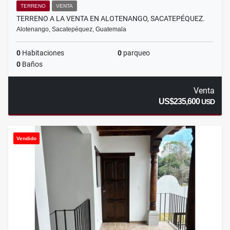
TERRENO
VENTA
TERRENO A LA VENTA EN ALOTENANGO, SACATEPÉQUEZ.
Alotenango, Sacatepéquez, Guatemala
0
Habitaciones
0
parqueo
0
Baños
Venta
US$235,600
USD
Vendido