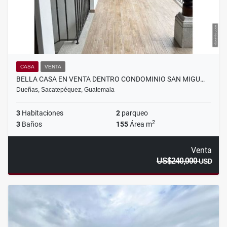
CASA
VENTA
BELLA CASA EN VENTA DENTRO CONDOMINIO SAN MIGU…
Dueñas, Sacatepéquez, Guatemala
3
Habitaciones
2
parqueo
2
3
Baños
155
Área m
Venta
US$240,000
USD