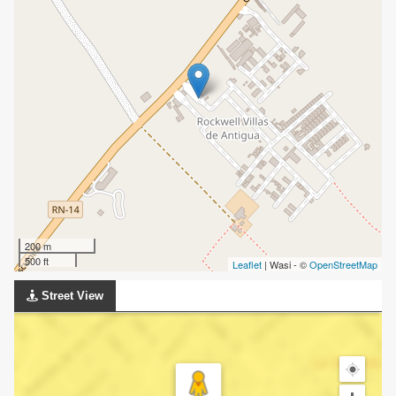
200 m
500 ft
Leaflet
| Wasi - ©
OpenStreetMap
Street View