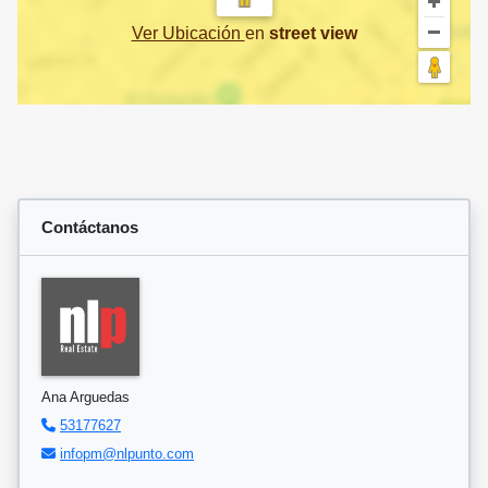
Ver Ubicación
en
street view
Contáctanos
Ana Arguedas
53177627
infopm@nlpunto.com