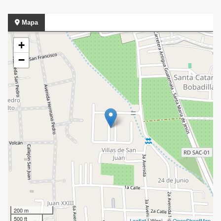
Mapa
+
−
200 m
500 ft
Leaflet
| Wasi - ©
OpenStreetMap