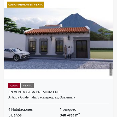
CASA PREMIUM EN VENTA
CASA
VENTA
EN VENTA CASA PREMIUM EN EL…
Antigua Guatemala, Sacatepéquez, Guatemala
4
Habitaciones
1
parqueo
2
5
Baños
340
Área m