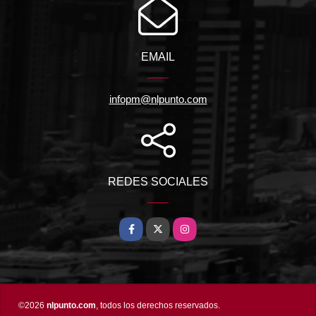
EMAIL
infopm@nlpunto.com
REDES SOCIALES
Facebook
X
Instagram
©2026
nlpunto.com
, todos los derechos reservados.