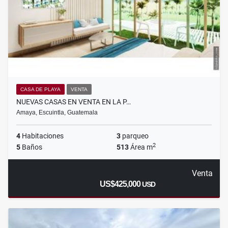
CASA DE PLAYA
VENTA
NUEVAS CASAS EN VENTA EN LA P…
Amaya, Escuintla, Guatemala
4
Habitaciones
3
parqueo
2
5
Baños
513
Área m
Venta
US$425,000
USD