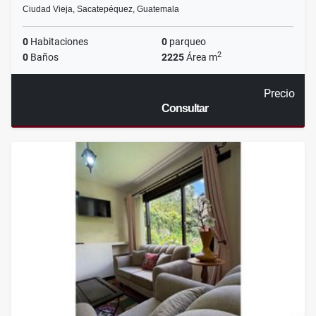
Ciudad Vieja, Sacatepéquez, Guatemala
0
Habitaciones
0
parqueo
2
0
Baños
2225
Área m
Precio
Consultar