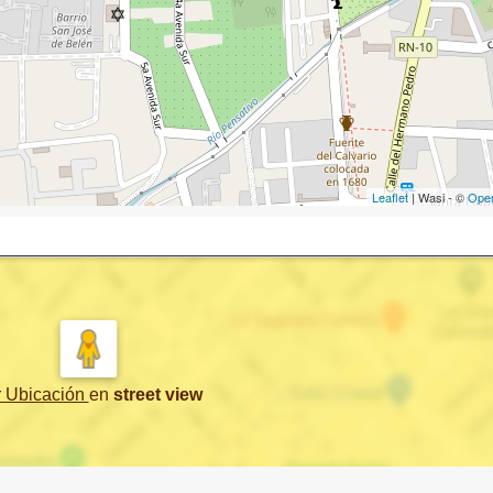
Leaflet
| Wasi - ©
Ope
r Ubicación
en
street view