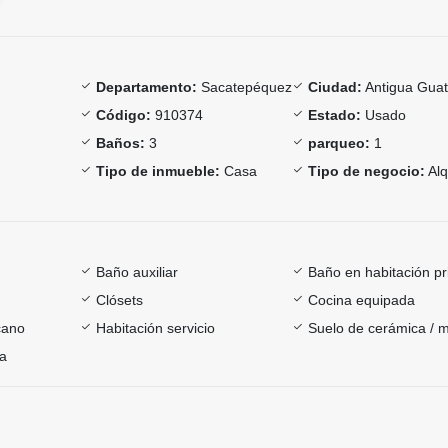
Departamento:
Sacatepéquez
Ciudad:
Antigua Gua
Código:
910374
Estado:
Usado
Baños:
3
parqueo:
1
Tipo de inmueble:
Casa
Tipo de negocio:
Alq
Baño auxiliar
Baño en habitación pr
Clósets
Cocina equipada
cano
Habitación servicio
Suelo de cerámica / 
ía