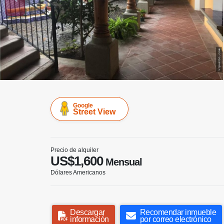
Google
Street View
Precio de alquiler
US$1,600
Mensual
Dólares Americanos
Descargar
Recomendar inmueble
información
por correo electrónico