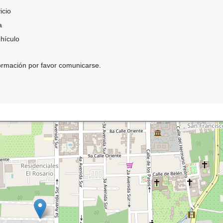
icio
a
hículo
ormación por favor comunicarse.