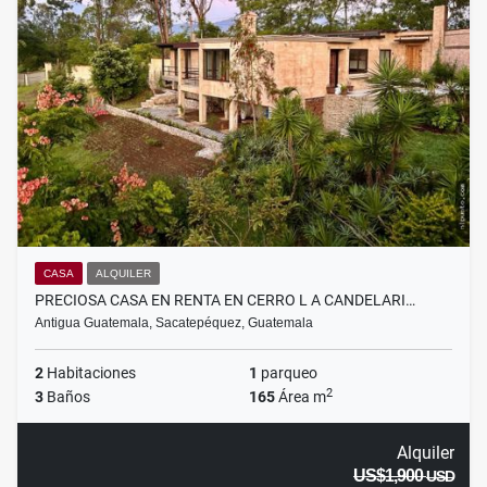
CASA
ALQUILER
PRECIOSA CASA EN RENTA EN CERRO L A CANDELARI…
Antigua Guatemala, Sacatepéquez, Guatemala
2
Habitaciones
1
parqueo
2
3
Baños
165
Área m
Alquiler
US$1,900
USD