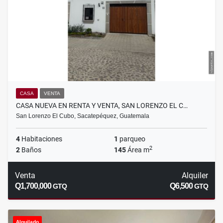
CASA
VENTA
CASA NUEVA EN RENTA Y VENTA, SAN LORENZO EL C…
San Lorenzo El Cubo, Sacatepéquez, Guatemala
4
Habitaciones
1
parqueo
2
2
Baños
145
Área m
Venta
Alquiler
Q1,700,000
Q6,500
GTQ
GTQ
Alquilado