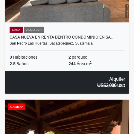
CASA
ALQUILER
CASA NUEVA EN RENTA DENTRO CONDOMINIO EN SA…
San Pedro Las Huertas, Sacatepéquez, Guatemala
3
Habitaciones
2
parqueo
2
2.5
Baños
244
Área m
Alquiler
US$2,000
USD
Alquilado